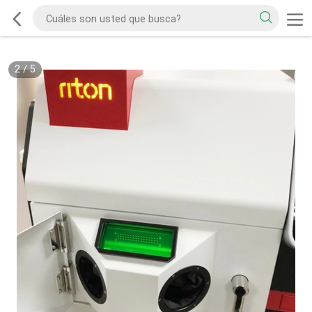
2
/
5