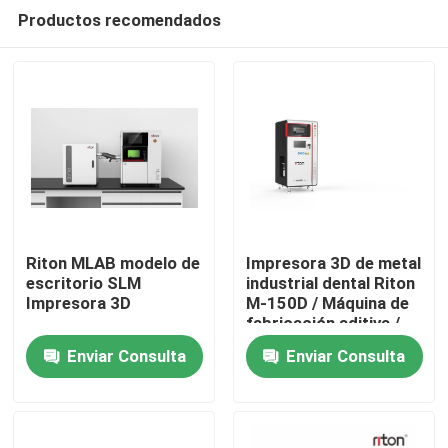
Productos recomendados
Riton MLAB modelo de
Impresora 3D de metal
escritorio SLM
industrial dental Riton
Impresora 3D
M-150D / Máquina de
Inicio
fabricación aditiva /
Máquina de fusión
Enviar Consulta
Enviar Consulta
láser SLM médica /
Productos
Máquina de
procesamiento de
metal CNC
Sobre nosotros