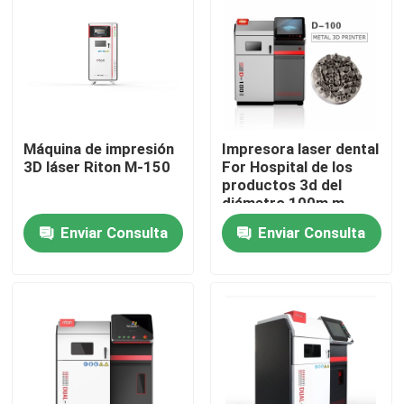
Visita a la fábrica
Control de Calidad
Máquina de impresión
Impresora laser dental
Contacto
3D láser Riton M-150
For Hospital de los
productos 3d del
diámetro 100m m
noticias
Enviar Consulta
Enviar Consulta
Todos los casos
Impresora del metal 3D del laser
Impresora dental del metal 3D