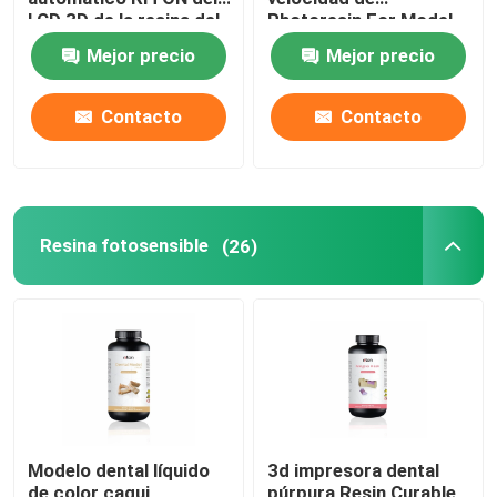
LCD 3D de la resina del
Photoresin For Model
ISO 13485
de la impresora 3d
Mejor precio
Mejor precio
Contacto
Contacto
Resina fotosensible
(26)
Modelo dental líquido
3d impresora dental
de color caqui
púrpura Resin Curable