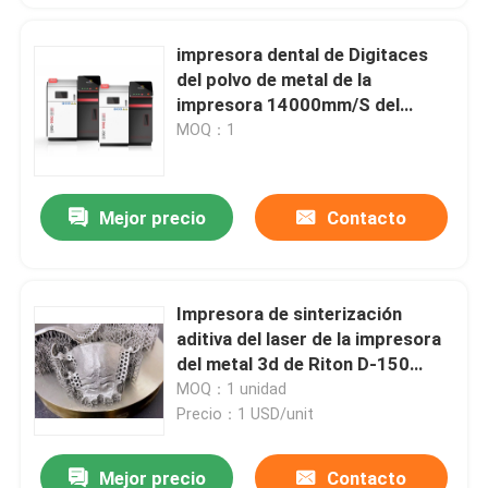
impresora dental de Digitaces
del polvo de metal de la
impresora 14000mm/S del
1.064μM Jewelry 3D
MOQ：1
Mejor precio
Contacto
Impresora de sinterización
aditiva del laser de la impresora
del metal 3d de Riton D-150
2.5KW 220V Sls
MOQ：1 unidad
Precio：1 USD/unit
Mejor precio
Contacto