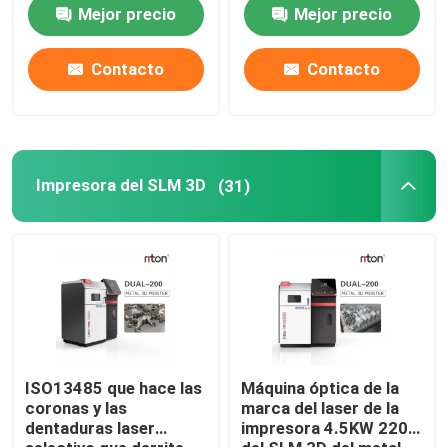
laser DLP 3d para los
100
Mejor precio
Mejor precio
modelos del implante
dental
3D impresora Metal Powder
Contacto
Contacto
Impresora industrial de la resina 3D
Impresora médica 3D
Impresora del SLM 3D
(31)
Impresora de la joyería 3D
impresora del DLP 3d
Impresora de la resina de SLA 3D
ISO13485 que hace las
Máquina óptica de la
coronas y las
marca del laser de la
dentaduras laser
impresora 4.5KW 220V
Máquina de la sinterización del laser