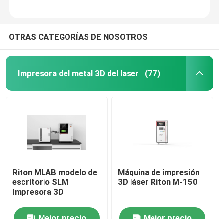
OTRAS CATEGORÍAS DE NOSOTROS
Impresora del metal 3D del laser
(77)
Inicio
Riton MLAB modelo de
Máquina de impresión
escritorio SLM
3D láser Riton M-150
Sobre nosotros
Impresora 3D
Contactos
Mejor precio
Mejor precio