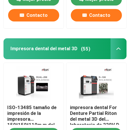
Contacto
Contacto
Productos
Impresora del metal 3D del laser
Impresora dental del metal 3D
(55)
Impresora dental del metal 3D
Impresora del SLM 3D
Impresora de DLMS 3D
ISO-13485 tamaño de
impresora dental For
Impresora del LCD 3D
impresión de la
Denture Partial Riton
impresora
del metal 3D del
150*150*110m m del
laboratorio de 220V D-
Resina fotosensible