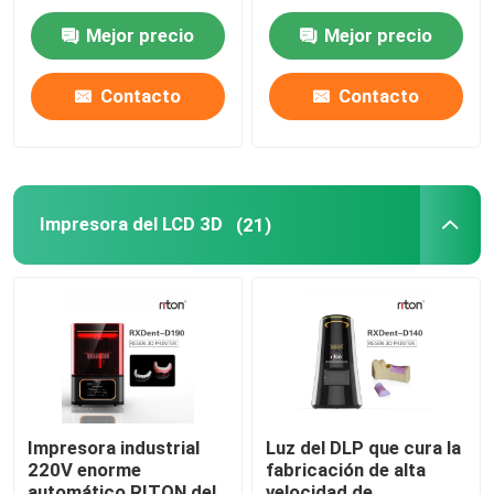
selectivo que derrite
del SLM 3D del metal
3d la impresora Dual
Mejor precio
Mejor precio
200
Impresora automotriz 3D
Contacto
Contacto
impresora del titanio 3d
Máquina del CNC de Digitaces
Impresora del LCD 3D
(21)
Máquina de flexión de alambre DMIS-V1
Máquina de flexión de alambre DMIS-V1
Máquina de flexión de alambre DMIS-V1
Impresora industrial
Luz del DLP que cura la
220V enorme
fabricación de alta
automático RITON del
velocidad de