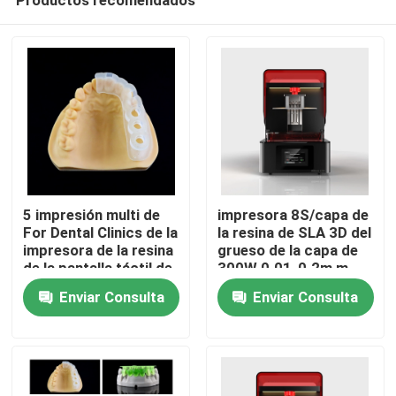
5 impresión multi de
impresora 8S/capa de
For Dental Clinics de la
la resina de SLA 3D del
impresora de la resina
grueso de la capa de
de la pantalla táctil de
300W 0.01-0.2m m
Inicio
la opinión de la
Enviar Consulta
Enviar Consulta
pulgada HD 3D
Sobre nosotros
Contactos