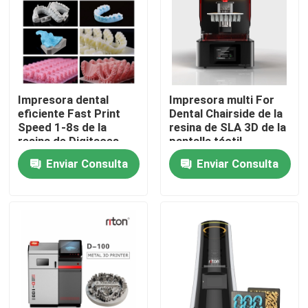
Productos
Impresora del metal 3D del laser
Impresora dental
Impresora multi For
eficiente Fast Print
Dental Chairside de la
Impresora dental del metal 3D
Speed 1-8s de la
resina de SLA 3D de la
resina de Digitaces
pantalla táctil
LCD SLA 3D por capa
Enviar Consulta
Enviar Consulta
Impresora del SLM 3D
Impresora de DLMS 3D
Impresora del LCD 3D
Resina fotosensible