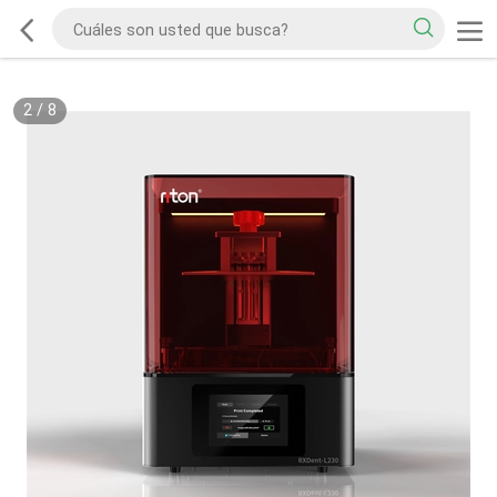
2
/
8