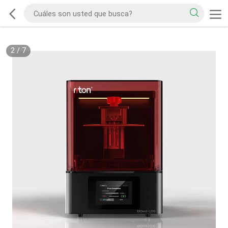
2
/
7