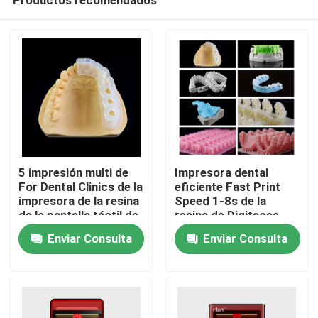
5 impresión multi de
Impresora dental
For Dental Clinics de la
eficiente Fast Print
impresora de la resina
Speed 1-8s de la
de la pantalla táctil de
resina de Digitaces
Inicio
la opinión de la
LCD SLA 3D por capa
Enviar Consulta
Enviar Consulta
pulgada HD 3D
Productos
Sobre nosotros