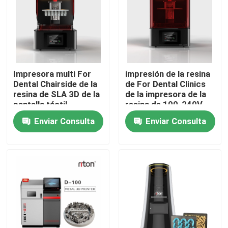
Visita a la fábrica
Control de Calidad
Impresora multi For
impresión de la resina
Dental Chairside de la
de For Dental Clinics
Contacto
resina de SLA 3D de la
de la impresora de la
pantalla táctil
resina de 100-240V
LCD SLA 3D
Enviar Consulta
Enviar Consulta
noticias
Todos los casos
Impresora del metal 3D del laser
Impresora dental del metal 3D