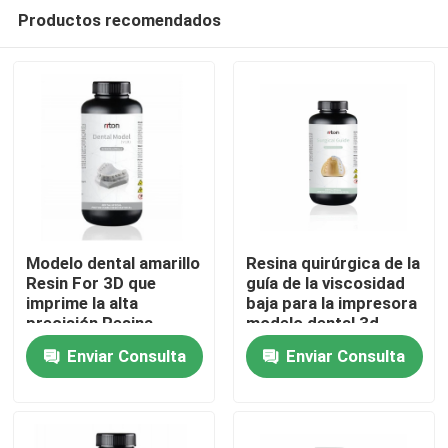
Productos recomendados
Modelo dental amarillo
Resina quirúrgica de la
Resin For 3D que
guía de la viscosidad
imprime la alta
baja para la impresora
Inicio
precisión Resina
modelo dental 3d
biocompatible
Enviar Consulta
Enviar Consulta
Sobre nosotros
Contactos