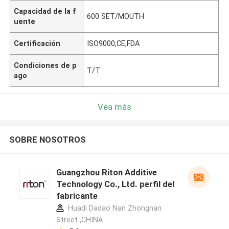
Capacidad de la f
600 SET/MOUTH
uente
Certificación
ISO9000,CE,FDA
Condiciones de p
T/T
ago
Vea más
SOBRE NOSOTROS
Guangzhou Riton Additive
Technology Co., Ltd. perfil del
fabricante
Huadi Dadao Nan Zhongnan
Street ,CHINA