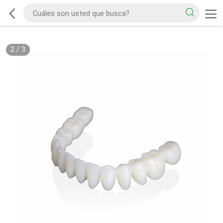
2
/
3