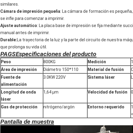
similares.
Cámara de impresión pequeña
: La cámara de formación es pequeña, 
se infle para comenzar a imprimir.
Ajuste automático
: La placa base de impresión se fija mediante succ
manual antes de imprimir.
Durable:
La trayectoria de la luz y la parte del circuito de nuestra máq
que prolonga su vida útil.
PAGS
Especificaciones del producto
Peso
800KG
Medición
Área de impresión
Diámetro 150*110
Material de fusión
C
Fuente de
3.0KW 220V
Sistema láser
L
alimentación
Longitud de onda
1,64 μm
Velocidad de fusión
láser
Gas de protección
nitrógeno/argón
Entorno requerido
<
Pantalla de muestra