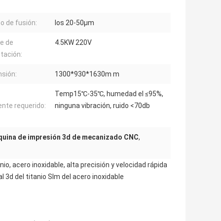
o de fusión:
los 20-50μm
e de
4.5KW 220V
tación:
sión:
1300*930*1630m m
Temp15℃-35℃, humedad el ≤95%,
nte requerido:
ninguna vibración, ruido <70db
uina de impresión 3d de mecanizado CNC
,
o, acero inoxidable, alta precisión y velocidad rápida
3d del titanio Slm del acero inoxidable