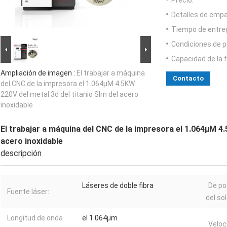
Precio:
Detalles de emp
Tiempo de entre
Condiciones de p
Capacidad de la 
Ampliación de imagen :
El trabajar a máquina
Contacto
del CNC de la impresora el 1.064μM 4.5KW
220V del metal 3d del titanio Slm del acero
inoxidable
El trabajar a máquina del CNC de la impresora el 1.064μM 4.
acero inoxidable
descripción
Láseres de doble fibra
De po
Fuente láser:
del sol
Longitud de onda
el 1.064μm
Veloc