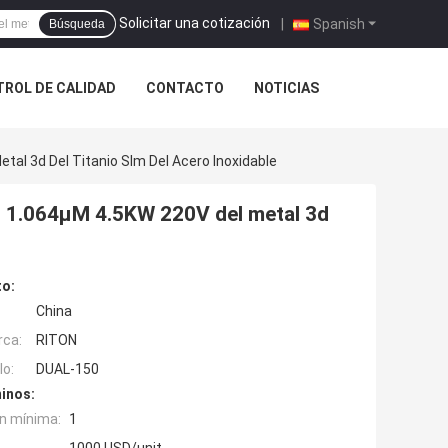
Solicitar una cotización
|
Spanish
Búsqueda
ROL DE CALIDAD
CONTACTO
NOTICIAS
tal 3d Del Titanio Slm Del Acero Inoxidable
el 1.064μM 4.5KW 220V del metal 3d
to:
China
rca:
RITON
o:
DUAL-150
inos:
n mínima:
1