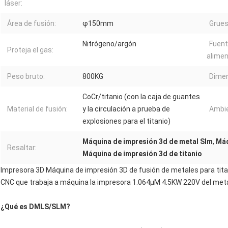
láser:
Área de fusión:
φ150mm
Grues
Nitrógeno/argón
Fuent
Proteja el gas:
alimen
Peso bruto:
800KG
Dimen
CoCr/titanio (con la caja de guantes
Material de fusión:
y la circulación a prueba de
Ambie
explosiones para el titanio)
Máquina de impresión 3d de metal Slm
,
Máq
Resaltar:
Máquina de impresión 3d de titanio
Impresora 3D Máquina de impresión 3D de fusión de metales para titani
CNC que trabaja a máquina la impresora 1.064μM 4.5KW 220V del metal 
¿Qué es DMLS/SLM?