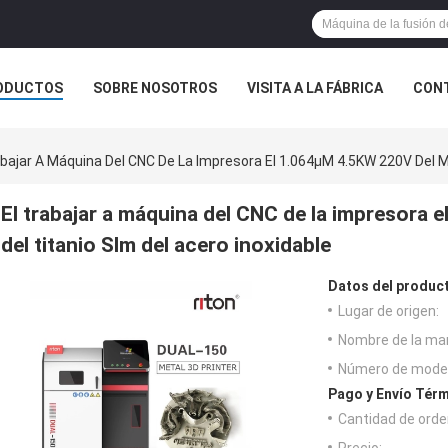
ODUCTOS
SOBRE NOSOTROS
VISITA A LA FÁBRICA
CONT
ASOS
abajar A Máquina Del CNC De La Impresora El 1.064μM 4.5KW 220V Del Me
El trabajar a máquina del CNC de la impresora 
del titanio Slm del acero inoxidable
Datos del produc
Lugar de origen:
Nombre de la ma
Número de model
Pago y Envío Térm
Cantidad de orde