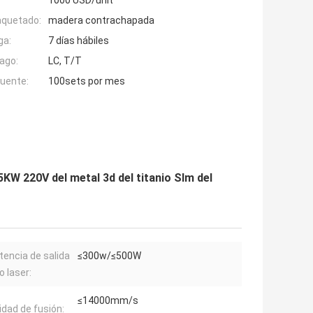
1000 USD/unit
aquetado:
madera contrachapada
ga:
7 días hábiles
ago:
LC, T/T
fuente:
100sets por mes
5KW 220V del metal 3d del titanio Slm del
tencia de salida
≤300w/≤500W
o laser:
≤14000mm/s
idad de fusión: