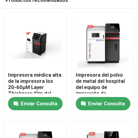
Impresora médica alta
Impresora del polvo
de la impresora los
de metal del hospital
20-60μM Layer
del equipo de
Thickness Slm del
impresión de
Inicio
metal 3D de la eficacia
Digitaces 3d Sls
Enviar Consulta
Enviar Consulta
Productos
Sobre nosotros