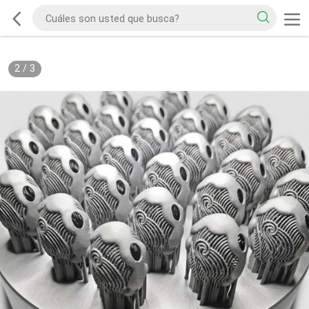
2
/
3