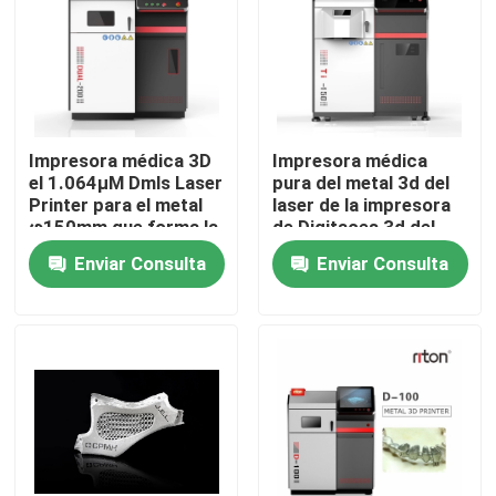
Visita a la fábrica
Control de Calidad
Impresora médica 3D
Impresora médica
el 1.064μM Dmls Laser
pura del metal 3d del
Contacto
Printer para el metal
laser de la impresora
φ150mm que forma la
de Digitaces 3d del
placa
polvo del titanio 500W
Enviar Consulta
Enviar Consulta
φ150mm
noticias
Todos los casos
Impresora del metal 3D del laser
Impresora dental del metal 3D